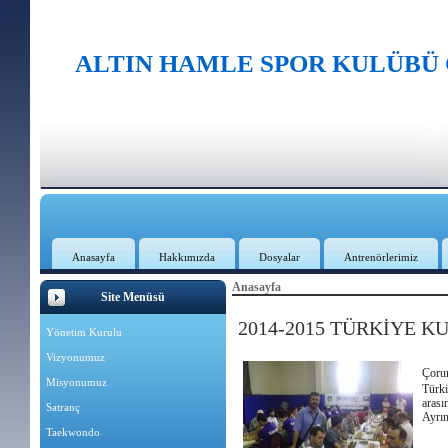
ALTIN HAMLE SPOR KULÜBÜ
Anasayfa
Hakkımızda
Dosyalar
Antrenörlerimiz
Anasayfa
Site Menüsü
2014-2015 TÜRKİYE KU
Yönetim Kurulu
Vizyonumuz
Çoru
Misyonumuz
Türk
arası
Satranç
Ayrınt
Taekwondo