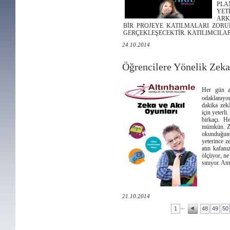
PLA
YET
ARK
BİR PROJEYE KATILMALARI ZORU
GERÇEKLEŞECEKTİR. KATILIMCIL
24.10.2014
Öğrencilere Yönelik Zeka
Her gün ay
odaklanıyo
dakika zekâ
için yeterl
birkaçı. H
mümkün. Ze
okunduğun
yeterince z
atın kafan
ölçüyor, ne
sınıyor. Am
21.10.2014
...
1
48
49
50