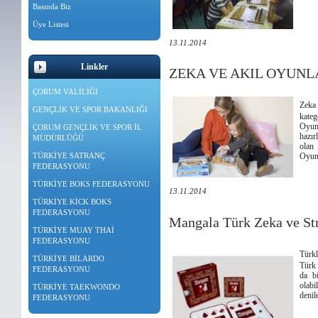
Basında Biz
Üye Listesi
13.11.2014
Linkler
ZEKA VE AKIL OYUNL
ÇORUM VALİLİĞİ
Zeka 
GENÇLİK VE SPOR BAKANLIĞI
kate
Oyun
ÇORUM GENÇLİK VE SPOR İL
hazır
MÜDÜRLÜĞÜ
olan
TÜRKİYE SATRANÇ
Oyunl
FEDERASYONU
TÜRKİYE BOKS FEDERASYONU
13.11.2014
TÜRKİYE KİCK BOKS
FEDERASYONU
Mangala Türk Zeka ve St
TÜRKİYE MUAY THAİ
FEDERASYONU
Türkl
TÜRKİYE BİLARDO
Türk 
FEDERASYONU
da b
olab
TÜRKİYE TAEKWONDO
denil
FEDERASYONU