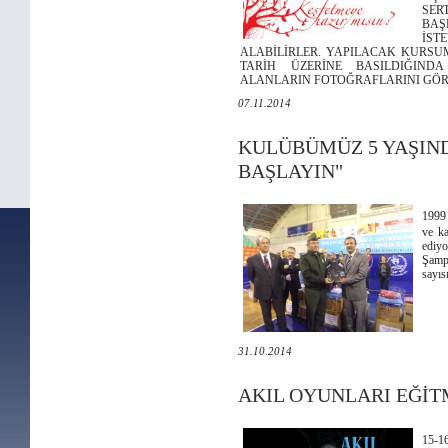
SER
BA
İST
ALABİLİRLER. YAPILACAK KURSUM
TARİH ÜZERİNE BASILDIĞIND
ALANLARIN FOTOĞRAFLARINI GÖRE
07.11.2014
KULÜBÜMÜZ 5 YAŞIN
BAŞLAYIN"
1999 
ve ka
ediyo
Şampi
sayısı
31.10.2014
AKIL OYUNLARI EĞİT
15-