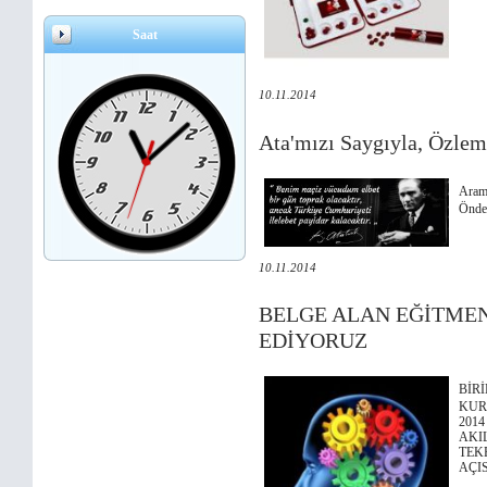
Saat
10.11.2014
Ata'mızı Saygıyla, Özlem
Aramı
Önder
10.11.2014
BELGE ALAN EĞİTME
EDİYORUZ
BİR
KUR
201
AKI
TEK
AÇI