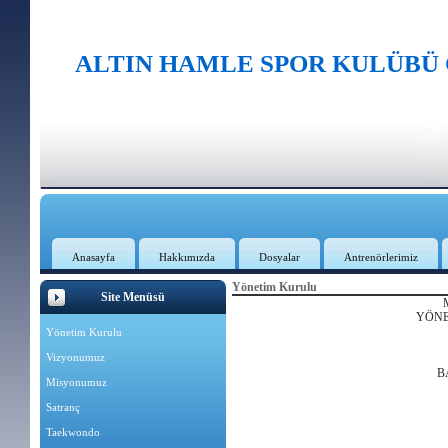
ALTIN HAMLE SPOR KULÜBÜ
Anasayfa
Hakkımızda
Dosyalar
Antrenörlerimiz
Yönetim Kurulu
Site Menüsü
YÖNE
Yönetim Kurulu
Vizyonumuz
B
Misyonumuz
Satranç
Taekwondo