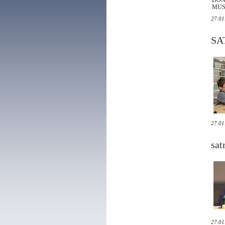
DON
MUST
27.01
SA
27.01
sat
27.01