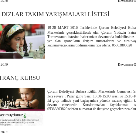
.2016
Devamını 
LDIZLAR TAKIM YARIŞMALARI LİSTESİ
19-20 MART 2016 Tarihlerinde Çorum Belediyesi Buhar
Merkezinde gerçekleştirilecek olan Çorum Yıldızlar Satr
Turnuvasının listesine haberimizin devamında bulabilirsiniz. 
yer alan sporcuların iletişim numaralarını ve turnuvay
katılamayacaklarını bildirmelerini rica ederiz. 05383803820
.2016
Devamını 
TRANÇ KURSU
Çorum Belediyesi Buhara Kültür Merkezinde Cumartesi Sa
ileri seviye , Pazar günü Saat: 13:30-15:00 arası ile 15:10-1
iki grup halinde yeni başlayanlara yönelik satranç eğitim k
devam etmektedir. Kurslarımızdan faydalanmak iste
05383803820 telefon numarası ile iletişime geçmeleri rica olu
.2016