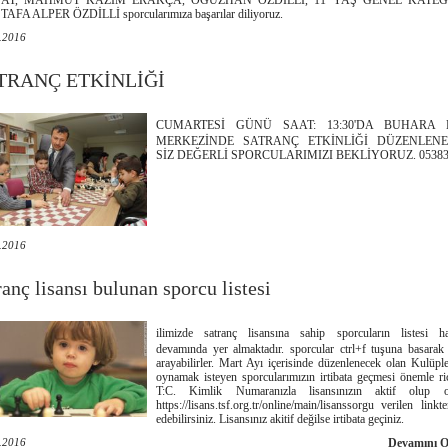
AT, MAHMUT KAZIM ERAKÇA, OĞUZHAN ÖZDİLLİ, 11 YAŞ GENEL KATEG
AFA ALPER ÖZDİLLİ sporcularımıza başarılar diliyoruz.
.2016
TRANÇ ETKİNLİĞİ
CUMARTESİ GÜNÜ SAAT: 13:30'DA BUHARA 
MERKEZİNDE SATRANÇ ETKİNLİĞİ DÜZENLENE
SİZ DEĞERLİ SPORCULARIMIZI BEKLİYORUZ. 05383
.2016
ranç lisansı bulunan sporcu listesi
ilimizde satranç lisansına sahip sporcuların listesi ha
devamında yer almaktadır. sporcular ctrl+f tuşuna basarak 
arayabilirler. Mart Ayı içerisinde düzenlenecek olan Kulüpl
oynamak isteyen sporcularımızın irtibata geçmesi önemle ri
T:C. Kimlik Numaranızla lisansınızın aktif olup ol
https://lisans.tsf.org.tr/online/main/lisanssorgu verilen linkt
edebilirsiniz. Lisansınız akitif değilse irtibata geçiniz.
.2016
Devamını 