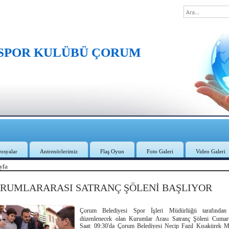
 SPOR KULÜBÜ ÇORUM
osyalar
Antrenörlerimiz
Flaş Oyun
Foto Galeri
Video Galeri
yfa
RUMLARARASI SATRANÇ ŞÖLENİ BAŞLIYOR
Çorum Belediyesi Spor İşleri Müdürlüğü tarafından
düzenlenecek olan Kurumlar Arası Satranç Şöleni Cumar
Saat: 09:30'da Çorum Belediyesi Necip Fazıl Kısakürek M