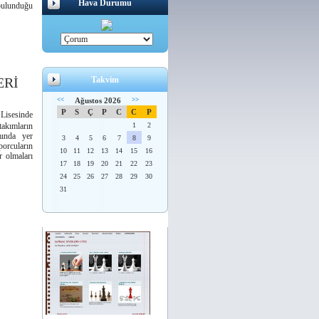
Hava Durumu
bulunduğu
ERİ
Takvim
<<
Ağustos 2026
>>
P
S
Ç
P
C
C
P
isesinde
takımların
1
2
mında yer
3
4
5
6
7
8
9
porcuların
10
11
12
13
14
15
16
 olmaları
17
18
19
20
21
22
23
24
25
26
27
28
29
30
31