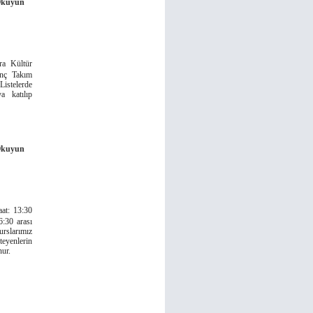
Okuyun
a Kültür
anç Takım
Listelerde
a katılıp
Okuyun
at: 13:30
6:30 arası
urslarımız
yenlerin
nur.