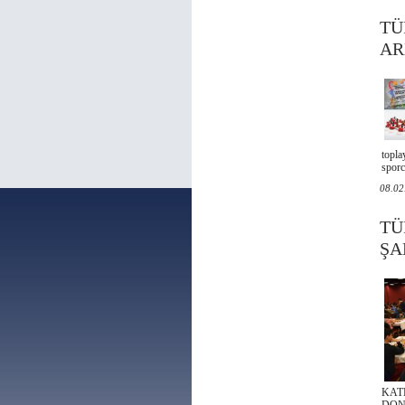
TÜ
AR
topl
sporc
08.02
TÜ
ŞA
KAT