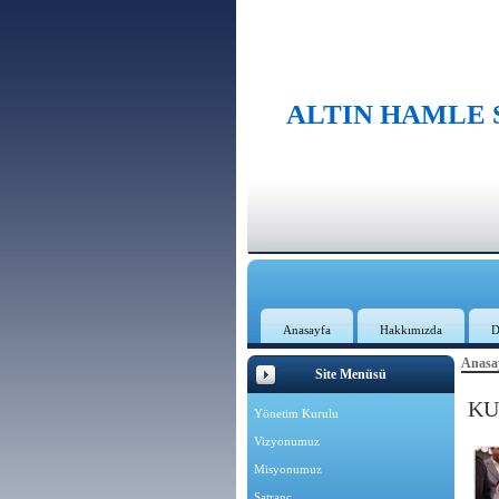
ALTIN HAMLE
Anasayfa
Hakkımızda
D
Anasa
Site Menüsü
KU
Yönetim Kurulu
Vizyonumuz
Misyonumuz
Satranç