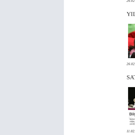
26.02
YI
26.02
SA
11.02