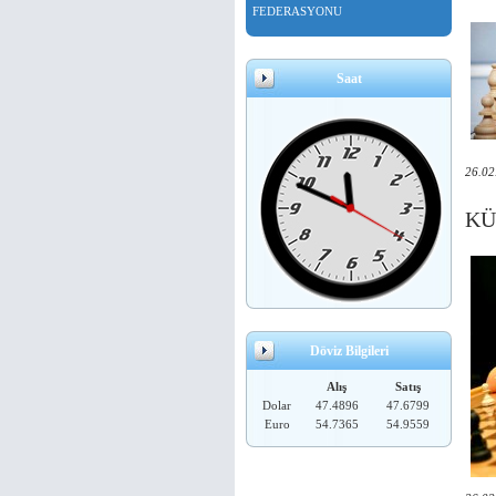
FEDERASYONU
Saat
26.02
KÜ
Döviz Bilgileri
Alış
Satış
Dolar
47.4896
47.6799
Euro
54.7365
54.9559