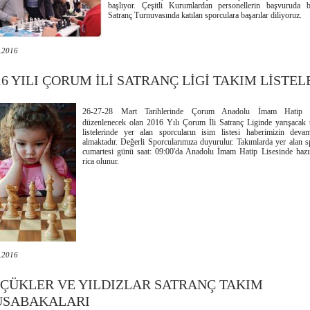
başlıyor. Çeşitli Kurumlardan personellerin başvuruda 
Satranç Turnuvasında katılan sporculara başarılar diliyoruz.
.2016
16 YILI ÇORUM İLİ SATRANÇ LİGİ TAKIM LİSTEL
26-27-28 Mart Tarihlerinde Çorum Anadolu İmam Hatip L
düzenlenecek olan 2016 Yılı Çorum İli Satranç Liginde yarışacak 
listelerinde yer alan sporcuların isim listesi haberimizin deva
almaktadır. Değerli Sporcularımıza duyurulur. Takımlarda yer alan s
cumartesi günü saat: 09:00'da Anadolu İmam Hatip Lisesinde hazır
rica olunur.
.2016
ÇÜKLER VE YILDIZLAR SATRANÇ TAKIM
SABAKALARI