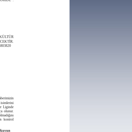
ORİDE :
KÜLTÜR
CEKTİR.
803820
berimizin
isimlerini
er Liginde
ca olunur.
madığını
en kontrol
Okuyun