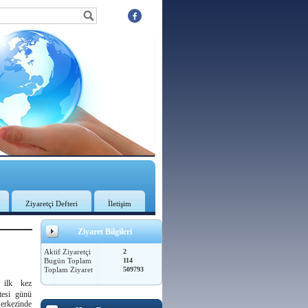
Ziyaretçi Defteri
İletişim
Ziyaret Bilgileri
Aktif Ziyaretçi
2
Bugün Toplam
114
Toplam Ziyaret
509793
 ilk kez
tesi günü
erkezinde