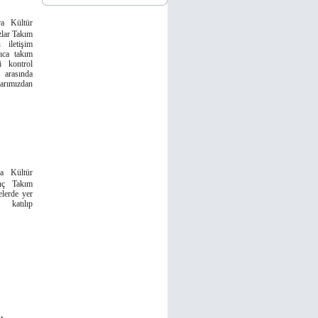
a Kültür
zlar Takım
 iletişim
rıca takım
zi kontrol
 arasında
rımızdan
a Kültür
anç Takım
elerde yer
 katılıp