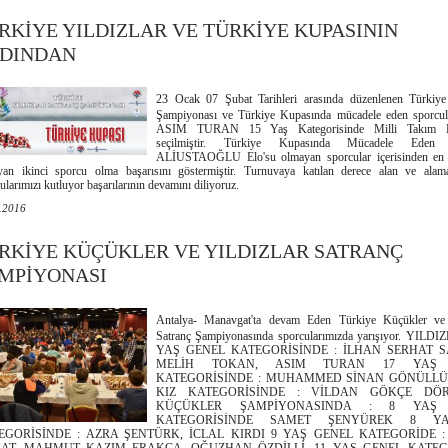
RKİYE YILDIZLAR VE TÜRKİYE KUPASININ
DINDAN
23 Ocak 07 Şubat Tarihleri arasında düzenlenen Türkiye 
Şampiyonası ve Türkiye Kupasında mücadele eden sporcul
ASIM TURAN 15 Yaş Kategorisinde Milli Takım 
seçilmiştir. Türkiye Kupasında Mücadele Ede
ALİUSTAOĞLU Elo'su olmayan sporcular içerisinden en 
ayan ikinci sporcu olma başarısını göstermiştir. Turnuvaya katılan derece alan ve ala
ularımızı kutluyor başarılarının devamını diliyoruz.
.2016
RKİYE KÜÇÜKLER VE YILDIZLAR SATRANÇ
MPİYONASI
Antalya- Manavgat'ta devam Eden Türkiye Küçükler ve 
Satranç Şampiyonasında sporcularımızda yarışıyor. YILDI
YAŞ GENEL KATEGORİSİNDE : İLHAN SERHAT 
MELİH TOKAN, ASIM TURAN 17 YAŞ 
KATEGORİSİNDE : MUHAMMED SİNAN GÖNÜLLÜ
KIZ KATEGORİSİNDE : VİLDAN GÖKÇE DÖ
KÜÇÜKLER ŞAMPİYONASINDA : 8 YAŞ
KATEGORİSİNDE SAMET ŞENYÜREK 8 Y
EGORİSİNDE : AZRA ŞENTÜRK, İCLAL KIRDI 9 YAŞ GENEL KATEGORİDE :