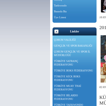
Taekwondo
Basında Biz
Üye Listesi
10.03
20
Linkler
ÇORUM VALİLİĞİ
GENÇLİK VE SPOR BAKANLIĞI
ÇORUM GENÇLİK VE SPOR İL
MÜDÜRLÜĞÜ
TÜRKİYE SATRANÇ
FEDERASYONU
TÜRKİYE BOKS FEDERASYONU
TÜRKİYE KİCK BOKS
FEDERASYONU
TÜRKİYE MUAY THAİ
02.03
FEDERASYONU
TÜRKİYE BİLARDO
KÜ
FEDERASYONU
MÜ
TÜRKİYE TAEKWONDO