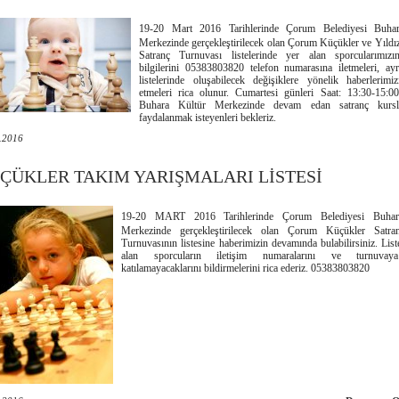
19-20 Mart 2016 Tarihlerinde Çorum Belediyesi Buhar
Merkezinde gerçekleştirilecek olan Çorum Küçükler ve Yıldı
Satranç Turnuvası listelerinde yer alan sporcularımızın
bilgilerini 05383803820 telefon numarasına iletmeleri, ay
listelerinde oluşabilecek değişiklere yönelik haberlerimi
etmeleri rica olunur. Cumartesi günleri Saat: 13:30-15:00
Buhara Kültür Merkezinde devam edan satranç kursla
faydalanmak isteyenleri bekleriz.
.2016
ÇÜKLER TAKIM YARIŞMALARI LİSTESİ
19-20 MART 2016 Tarihlerinde Çorum Belediyesi Buhar
Merkezinde gerçekleştirilecek olan Çorum Küçükler Satr
Turnuvasının listesine haberimizin devamında bulabilirsiniz. List
alan sporcuların iletişim numaralarını ve turnuvaya
katılamayacaklarını bildirmelerini rica ederiz. 05383803820