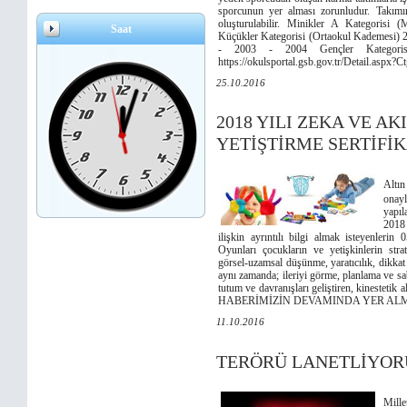
sporcunun yer alması zorunludur. Takımın
oluşturulabilir. Minikler A Kategorisi 
Saat
Küçükler Kategorisi (Ortaokul Kademesi) 2
- 2003 - 2004 Gençler Kategor
https://okulsportal.gsb.gov.tr/Detail.asp
25.10.2016
2018 YILI ZEKA VE A
YETİŞTİRME SERTİFİ
Altı
onayl
yapıl
2018 
ilişkin ayrıntılı bilgi almak isteyenlerin
Oyunları çocukların ve yetişkinlerin stra
görsel-uzamsal düşünme, yaratıcılık, dikkat 
aynı zamanda; ileriyi görme, planlama ve sab
tutum ve davranışları geliştiren, kinestet
HABERİMİZİN DEVAMINDA YER AL
11.10.2016
TERÖRÜ LANETLİYOR
Mille