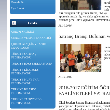
Basında Biz
kurul
bran
Üye Listesi
ifade
biri olduğunu dile getiren Durna, "Muay Th
sporcularımızda ilgi ve alaka göstermişle
ortamda genel kurul yapıyoruz. Devamının d
Linkler
31.10.2016
ÇORUM VALİLİĞİ
Satranç Branşı Bulunan ve
GENÇLİK VE SPOR BAKANLIĞI
ÇORUM GENÇLİK VE SPOR İL
İlimi
MÜDÜRLÜĞÜ
devam
TÜRKİYE SATRANÇ
mücad
FEDERASYONU
gerek
TÜRKİYE BOKS FEDERASYONU
TÜRKİYE KİCK BOKS
FEDERASYONU
25.10.2016
TÜRKİYE MUAY THAİ
FEDERASYONU
2016-2017 EĞİTİM ÖĞ
TÜRKİYE BİLARDO
FAALİYETLERİ SATRA
FEDERASYONU
TÜRKİYE TAEKWONDO
Okul Sporları Satranç Branşı artık takım mü
FEDERASYONU
yönergesine ulaşabilirsiniz. Takımlar, mahall
yedek sporcudan oluşan karma takımlarla işt