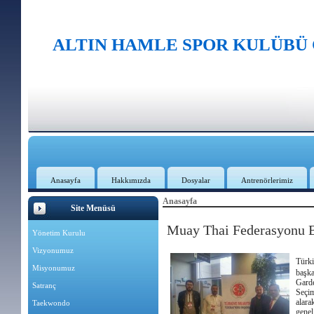
ALTIN HAMLE SPOR KULÜBÜ
Anasayfa
Hakkımızda
Dosyalar
Antrenörlerimiz
Anasayfa
Site Menüsü
Muay Thai Federasyonu B
Yönetim Kurulu
Vizyonumuz
Türk
Misyonumuz
başk
Garde
Satranç
Seçi
alara
Taekwondo
genel