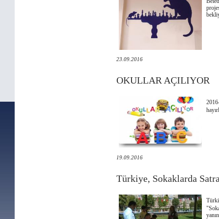
Bele
proj
bekli
23.09.2016
OKULLAR AÇILIYOR
2016
hayır
19.09.2016
Türkiye, Sokaklarda Satr
Türki
"Soka
yanın