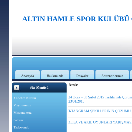
ALTIN HAMLE SPOR KULÜBÜ
Anasayfa
Hakkımızda
Dosyalar
Antrenörlerimiz
Arşiv
Site Menüsü
24 Ocak – 03 Şubat 2015 Tarihlerinde Çorum İ
Yönetim Kurulu
23/01/2015
Vizyonumuz
T-TANGRAM ŞEKİLLERİNİN ÇÖZÜMÜ - 
Misyonumuz
Satranç
ZEKA VE AKIL OYUNLARI YARIŞMASI -
Taekwondo