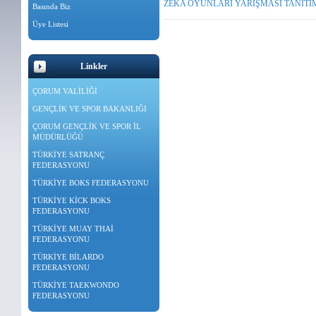
ZEKA OYUNLARI YARIŞMASI TANITIM S
Basında Biz
Üye Listesi
Linkler
ÇORUM VALİLİĞİ
GENÇLİK VE SPOR BAKANLIĞI
ÇORUM GENÇLİK VE SPOR İL
MÜDÜRLÜĞÜ
TÜRKİYE SATRANÇ
FEDERASYONU
TÜRKİYE BOKS FEDERASYONU
TÜRKİYE KİCK BOKS
FEDERASYONU
TÜRKİYE MUAY THAİ
FEDERASYONU
TÜRKİYE BİLARDO
FEDERASYONU
TÜRKİYE TAEKWONDO
FEDERASYONU