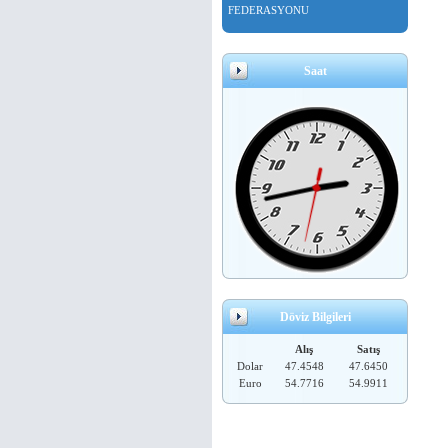
FEDERASYONU
Saat
Döviz Bilgileri
Alış
Satış
Dolar
47.4548
47.6450
Euro
54.7716
54.9911