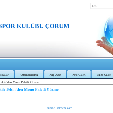
 SPOR KULÜBÜ ÇORUM
osyalar
Antrenörlerimiz
Flaş Oyun
Foto Galeri
Video Galeri
Tekin'den Mono Paletli Yüzme
tih Tekin'den Mono Paletli Yüzme
00067
|
izlesene.com