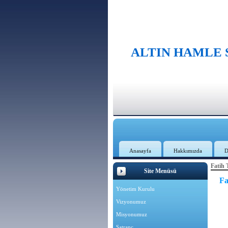
ALTIN HAMLE
Anasayfa
Hakkımızda
D
Fatih 
Site Menüsü
Fa
Yönetim Kurulu
Vizyonumuz
Misyonumuz
Satranç