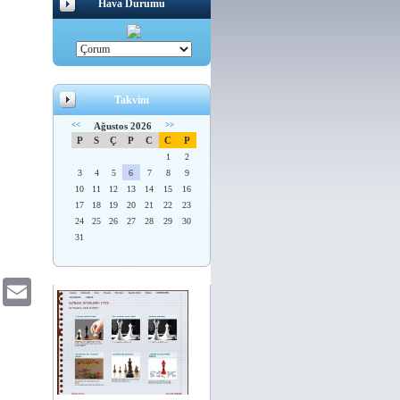
Hava Durumu
Takvim
<<
Ağustos 2026
>>
P
S
Ç
P
C
C
P
1
2
3
4
5
6
7
8
9
10
11
12
13
14
15
16
17
18
19
20
21
22
23
24
25
26
27
28
29
30
31
ok
Twitter
Email
In