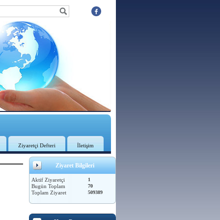
Ziyaretçi Defteri
İletişim
Ziyaret Bilgileri
Aktif Ziyaretçi
1
Bugün Toplam
70
Toplam Ziyaret
509389