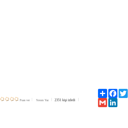
Paylaş
Facebo
2351 kişi izledi
Gmail
Linked
Puan ver
Yorum Yaz