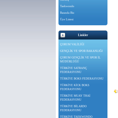
Taekwondo
Basında Biz
Üye Listesi
Linkler
ÇORUM VALİLİĞİ
GENÇLİK VE SPOR BAKANLIĞI
ÇORUM GENÇLİK VE SPOR İL
MÜDÜRLÜĞÜ
TÜRKİYE SATRANÇ
FEDERASYONU
TÜRKİYE BOKS FEDERASYONU
TÜRKİYE KİCK BOKS
FEDERASYONU
TÜRKİYE MUAY THAİ
FEDERASYONU
TÜRKİYE BİLARDO
FEDERASYONU
TÜRKİYE TAEKWONDO