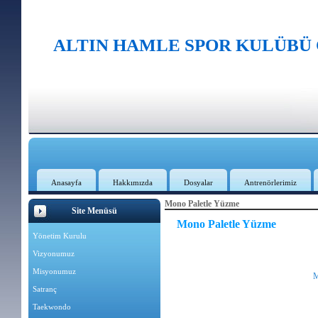
ALTIN HAMLE SPOR KULÜBÜ
Anasayfa
Hakkımızda
Dosyalar
Antrenörlerimiz
Mono Paletle Yüzme
Site Menüsü
Mono Paletle Yüzme
Yönetim Kurulu
Vizyonumuz
Misyonumuz
M
Satranç
Taekwondo