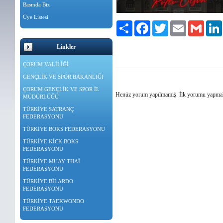
Basında Biz
Üye Listesi
Paylaş
Facebook
Twitter
Email
Gmail
Linkler
ÇORUM VALİLİĞİ
GENÇLİK VE SPOR BAKANLIĞI
ÇORUM GENÇLİK VE SPOR İL
Henüz yorum yapılmamış. İlk yorumu yapma
MÜDÜRLÜĞÜ
TÜRKİYE SATRANÇ
FEDERASYONU
TÜRKİYE BOKS FEDERASYONU
TÜRKİYE KİCK BOKS
FEDERASYONU
TÜRKİYE MUAY THAİ
FEDERASYONU
TÜRKİYE BİLARDO
FEDERASYONU
TÜRKİYE TAEKWONDO
FEDERASYONU