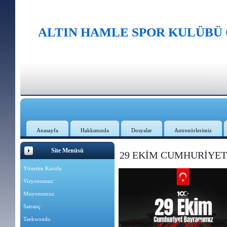
ALTIN HAMLE SPOR KULÜBÜ
Anasayfa
Hakkımızda
Dosyalar
Antrenörlerimiz
Site Menüsü
29 EKİM CUMHURİYE
Yönetim Kurulu
Vizyonumuz
Misyonumuz
Satranç
Taekwondo